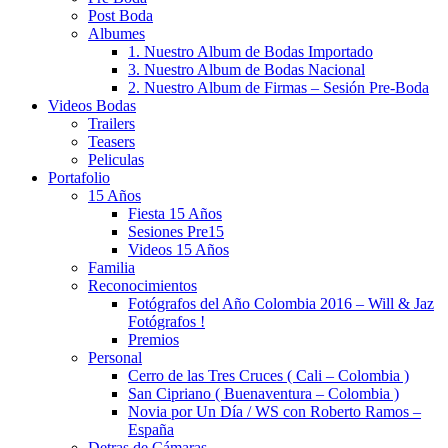
Post Boda
Albumes
1. Nuestro Album de Bodas Importado
3. Nuestro Album de Bodas Nacional
2. Nuestro Album de Firmas – Sesión Pre-Boda
Videos Bodas
Trailers
Teasers
Peliculas
Portafolio
15 Años
Fiesta 15 Años
Sesiones Pre15
Videos 15 Años
Familia
Reconocimientos
Fotógrafos del Año Colombia 2016 – Will & Jaz
Fotógrafos !
Premios
Personal
Cerro de las Tres Cruces ( Cali – Colombia )
San Cipriano ( Buenaventura – Colombia )
Novia por Un Día / WS con Roberto Ramos –
España
Detras de Cámaras