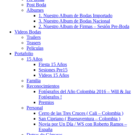
Post Boda
Albumes
1. Nuestro Album de Bodas Importado
3. Nuestro Album de Bodas Nacional
2. Nuestro Album de Firmas – Sesión Pre-Boda
Videos Bodas
Trailers
Teasers
Peliculas
Portafolio
15 Años
Fiesta 15 Años
Sesiones Pre15
Videos 15 Años
Familia
Reconocimientos
Fotógrafos del Año Colombia 2016 – Will & Jaz
Fotógrafos !
Premios
Personal
Cerro de las Tres Cruces ( Cali – Colombia )
San Cipriano ( Buenaventura – Colombia )
Novia por Un Día / WS con Roberto Ramos –
España
Detras de Cámaras