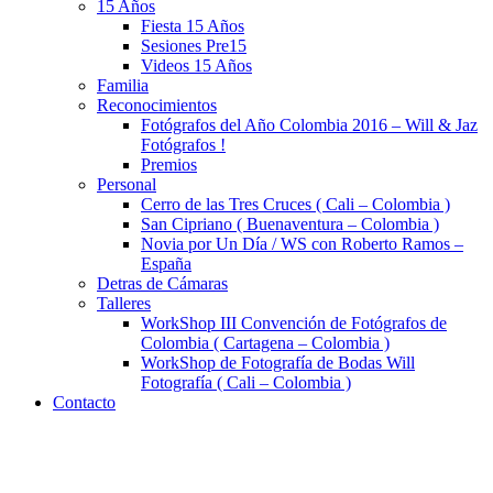
15 Años
Fiesta 15 Años
Sesiones Pre15
Videos 15 Años
Familia
Reconocimientos
Fotógrafos del Año Colombia 2016 – Will & Jaz
Fotógrafos !
Premios
Personal
Cerro de las Tres Cruces ( Cali – Colombia )
San Cipriano ( Buenaventura – Colombia )
Novia por Un Día / WS con Roberto Ramos –
España
Detras de Cámaras
Talleres
WorkShop III Convención de Fotógrafos de
Colombia ( Cartagena – Colombia )
WorkShop de Fotografía de Bodas Will
Fotografía ( Cali – Colombia )
Contacto