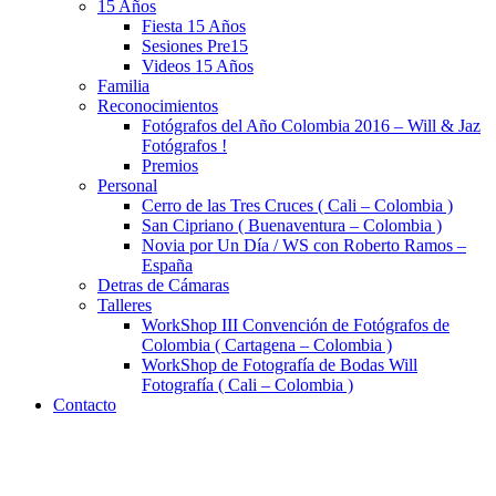
15 Años
Fiesta 15 Años
Sesiones Pre15
Videos 15 Años
Familia
Reconocimientos
Fotógrafos del Año Colombia 2016 – Will & Jaz
Fotógrafos !
Premios
Personal
Cerro de las Tres Cruces ( Cali – Colombia )
San Cipriano ( Buenaventura – Colombia )
Novia por Un Día / WS con Roberto Ramos –
España
Detras de Cámaras
Talleres
WorkShop III Convención de Fotógrafos de
Colombia ( Cartagena – Colombia )
WorkShop de Fotografía de Bodas Will
Fotografía ( Cali – Colombia )
Contacto