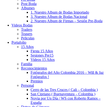
Post Boda
Albumes
1. Nuestro Album de Bodas Importado
3. Nuestro Album de Bodas Nacional
2. Nuestro Album de Firmas – Sesión Pre-Boda
Videos Bodas
Trailers
Teasers
Peliculas
Portafolio
15 Años
Fiesta 15 Años
Sesiones Pre15
Videos 15 Años
Familia
Reconocimientos
Fotógrafos del Año Colombia 2016 – Will & Jaz
Fotógrafos !
Premios
Personal
Cerro de las Tres Cruces ( Cali – Colombia )
San Cipriano ( Buenaventura – Colombia )
Novia por Un Día / WS con Roberto Ramos –
España
Detras de Cámaras