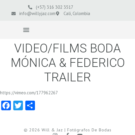
(+57) 316 302 3517
info@willyjaz.com
Cali, Colombia
VIDEOS BODAS
VIDEO/FILMS BODA
MÓNICA & FEDERICO
TRAILER
https://vimeo.com/177962267
Facebook
Twitter
Compartir
© 2026 Will & Jaz | Fotógrafos De Bodas