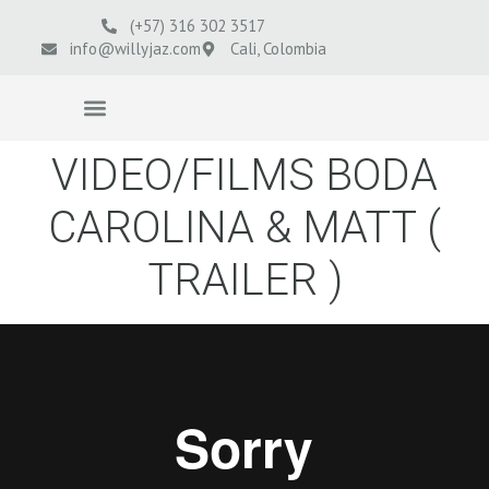
(+57) 316 302 3517
info@willyjaz.com
Cali, Colombia
VIDEOS BODAS
VIDEO/FILMS BODA
CAROLINA & MATT (
TRAILER )