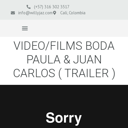
(+57) 316 302 3517
info@willyjaz.com
Cali, Colombia
VIDEOS BODAS
VIDEO/FILMS BODA
PAULA & JUAN
CARLOS ( TRAILER )