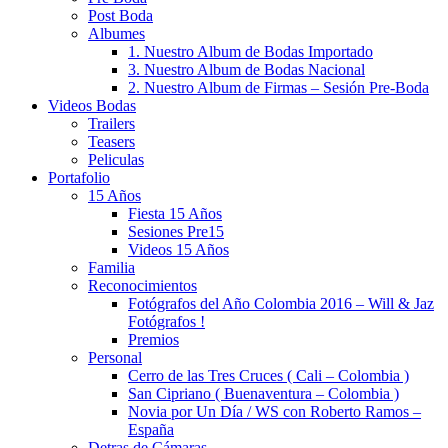
Post Boda
Albumes
1. Nuestro Album de Bodas Importado
3. Nuestro Album de Bodas Nacional
2. Nuestro Album de Firmas – Sesión Pre-Boda
Videos Bodas
Trailers
Teasers
Peliculas
Portafolio
15 Años
Fiesta 15 Años
Sesiones Pre15
Videos 15 Años
Familia
Reconocimientos
Fotógrafos del Año Colombia 2016 – Will & Jaz
Fotógrafos !
Premios
Personal
Cerro de las Tres Cruces ( Cali – Colombia )
San Cipriano ( Buenaventura – Colombia )
Novia por Un Día / WS con Roberto Ramos –
España
Detras de Cámaras