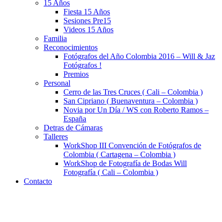
15 Años
Fiesta 15 Años
Sesiones Pre15
Videos 15 Años
Familia
Reconocimientos
Fotógrafos del Año Colombia 2016 – Will & Jaz
Fotógrafos !
Premios
Personal
Cerro de las Tres Cruces ( Cali – Colombia )
San Cipriano ( Buenaventura – Colombia )
Novia por Un Día / WS con Roberto Ramos –
España
Detras de Cámaras
Talleres
WorkShop III Convención de Fotógrafos de
Colombia ( Cartagena – Colombia )
WorkShop de Fotografía de Bodas Will
Fotografía ( Cali – Colombia )
Contacto