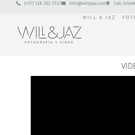
(+57) 316 302 3517
info@willyjaz.com
Cali, Colom
WILL & JAZ
FOT
VID