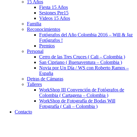
15 Años
Fiesta 15 Años
Sesiones Pre15
Videos 15 Años
Familia
Reconocimientos
Fotógrafos del Año Colombia 2016 – Will & Jaz
Fotógrafos !
Premios
Personal
Cerro de las Tres Cruces ( Cali – Colombia )
San Cipriano ( Buenaventura – Colombia )
Novia por Un Día / WS con Roberto Ramos –
España
Detras de Cámaras
Talleres
WorkShop III Convención de Fotógrafos de
Colombia ( Cartagena – Colombia )
WorkShop de Fotografía de Bodas Will
Fotografía ( Cali – Colombia )
Contacto