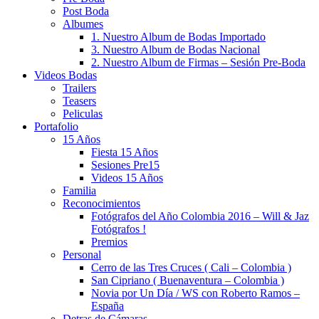
Post Boda
Albumes
1. Nuestro Album de Bodas Importado
3. Nuestro Album de Bodas Nacional
2. Nuestro Album de Firmas – Sesión Pre-Boda
Videos Bodas
Trailers
Teasers
Peliculas
Portafolio
15 Años
Fiesta 15 Años
Sesiones Pre15
Videos 15 Años
Familia
Reconocimientos
Fotógrafos del Año Colombia 2016 – Will & Jaz
Fotógrafos !
Premios
Personal
Cerro de las Tres Cruces ( Cali – Colombia )
San Cipriano ( Buenaventura – Colombia )
Novia por Un Día / WS con Roberto Ramos –
España
Detras de Cámaras