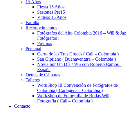
15 Años
Fiesta 15 Años
Sesiones Pre15
Videos 15 Años
Familia
Reconocimientos
Fotógrafos del Año Colombia 2016 – Will & Jaz
Fotógrafos !
Premios
Personal
Cerro de las Tres Cruces ( Cali – Colombia )
San Cipriano ( Buenaventura – Colombia )
Novia por Un Día / WS con Roberto Ramos –
España
Detras de Cámaras
Talleres
WorkShop III Convención de Fotógrafos de
Colombia ( Cartagena – Colombia )
WorkShop de Fotografía de Bodas Will
Fotografía ( Cali – Colombia )
Contacto