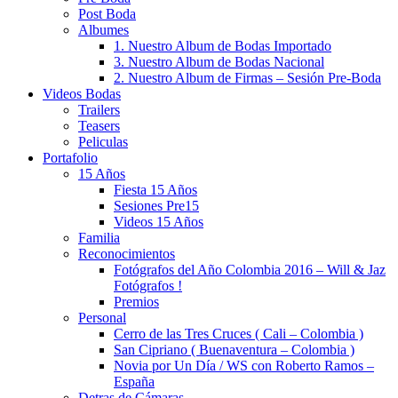
Post Boda
Albumes
1. Nuestro Album de Bodas Importado
3. Nuestro Album de Bodas Nacional
2. Nuestro Album de Firmas – Sesión Pre-Boda
Videos Bodas
Trailers
Teasers
Peliculas
Portafolio
15 Años
Fiesta 15 Años
Sesiones Pre15
Videos 15 Años
Familia
Reconocimientos
Fotógrafos del Año Colombia 2016 – Will & Jaz
Fotógrafos !
Premios
Personal
Cerro de las Tres Cruces ( Cali – Colombia )
San Cipriano ( Buenaventura – Colombia )
Novia por Un Día / WS con Roberto Ramos –
España
Detras de Cámaras