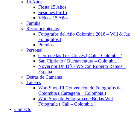
15 Años
Fiesta 15 Años
Sesiones Pre15
Videos 15 Años
Familia
Reconocimientos
Fotógrafos del Año Colombia 2016 – Will & Jaz
Fotógrafos !
Premios
Personal
Cerro de las Tres Cruces ( Cali – Colombia )
San Cipriano ( Buenaventura – Colombia )
Novia por Un Día / WS con Roberto Ramos –
España
Detras de Cámaras
Talleres
WorkShop III Convención de Fotógrafos de
Colombia ( Cartagena – Colombia )
WorkShop de Fotografía de Bodas Will
Fotografía ( Cali – Colombia )
Contacto