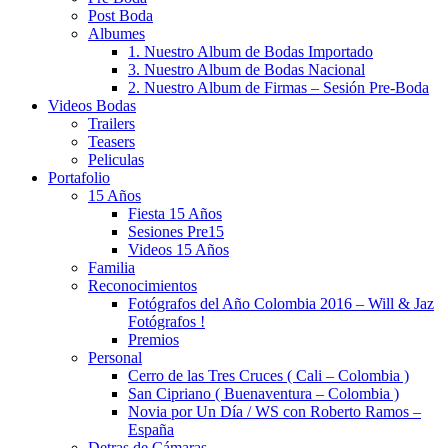
Post Boda
Albumes
1. Nuestro Album de Bodas Importado
3. Nuestro Album de Bodas Nacional
2. Nuestro Album de Firmas – Sesión Pre-Boda
Videos Bodas
Trailers
Teasers
Peliculas
Portafolio
15 Años
Fiesta 15 Años
Sesiones Pre15
Videos 15 Años
Familia
Reconocimientos
Fotógrafos del Año Colombia 2016 – Will & Jaz
Fotógrafos !
Premios
Personal
Cerro de las Tres Cruces ( Cali – Colombia )
San Cipriano ( Buenaventura – Colombia )
Novia por Un Día / WS con Roberto Ramos –
España
Detras de Cámaras