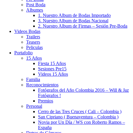
Post Boda
Albumes
1. Nuestro Album de Bodas Importado
3. Nuestro Album de Bodas Nacional
2. Nuestro Album de Firmas – Sesión Pre-Boda
Videos Bodas
Trailers
Teasers
Peliculas
Portafolio
15 Años
Fiesta 15 Años
Sesiones Pre15
Videos 15 Años
Familia
Reconocimientos
Fotógrafos del Año Colombia 2016 – Will & Jaz
Fotógrafos !
Premios
Personal
Cerro de las Tres Cruces ( Cali – Colombia )
San Cipriano ( Buenaventura – Colombia )
Novia por Un Día / WS con Roberto Ramos –
España
Detras de Cámaras