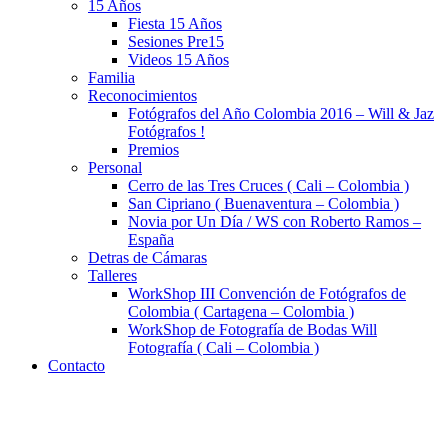
15 Años
Fiesta 15 Años
Sesiones Pre15
Videos 15 Años
Familia
Reconocimientos
Fotógrafos del Año Colombia 2016 – Will & Jaz
Fotógrafos !
Premios
Personal
Cerro de las Tres Cruces ( Cali – Colombia )
San Cipriano ( Buenaventura – Colombia )
Novia por Un Día / WS con Roberto Ramos –
España
Detras de Cámaras
Talleres
WorkShop III Convención de Fotógrafos de
Colombia ( Cartagena – Colombia )
WorkShop de Fotografía de Bodas Will
Fotografía ( Cali – Colombia )
Contacto