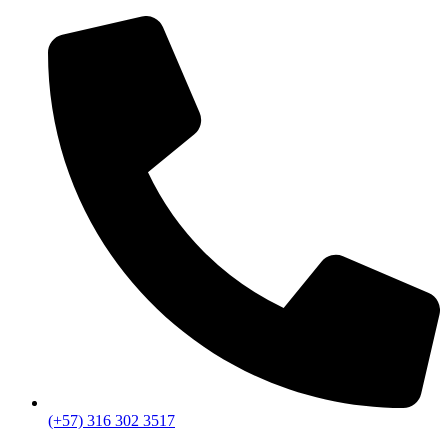
Ir
al
contenido
(+57) 316 302 3517