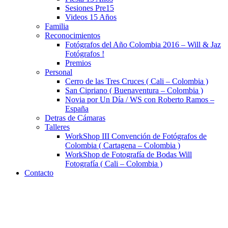
Sesiones Pre15
Videos 15 Años
Familia
Reconocimientos
Fotógrafos del Año Colombia 2016 – Will & Jaz
Fotógrafos !
Premios
Personal
Cerro de las Tres Cruces ( Cali – Colombia )
San Cipriano ( Buenaventura – Colombia )
Novia por Un Día / WS con Roberto Ramos –
España
Detras de Cámaras
Talleres
WorkShop III Convención de Fotógrafos de
Colombia ( Cartagena – Colombia )
WorkShop de Fotografía de Bodas Will
Fotografía ( Cali – Colombia )
Contacto