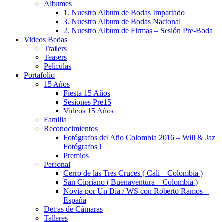
Albumes
1. Nuestro Album de Bodas Importado
3. Nuestro Album de Bodas Nacional
2. Nuestro Album de Firmas – Sesión Pre-Boda
Videos Bodas
Trailers
Teasers
Peliculas
Portafolio
15 Años
Fiesta 15 Años
Sesiones Pre15
Videos 15 Años
Familia
Reconocimientos
Fotógrafos del Año Colombia 2016 – Will & Jaz
Fotógrafos !
Premios
Personal
Cerro de las Tres Cruces ( Cali – Colombia )
San Cipriano ( Buenaventura – Colombia )
Novia por Un Día / WS con Roberto Ramos –
España
Detras de Cámaras
Talleres