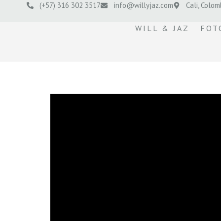
(+57) 316 302 3517
info@willyjaz.com
Cali, Colom
WILL & JAZ
FOT