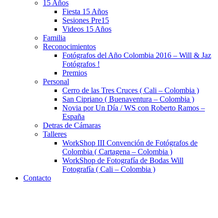
15 Años
Fiesta 15 Años
Sesiones Pre15
Videos 15 Años
Familia
Reconocimientos
Fotógrafos del Año Colombia 2016 – Will & Jaz
Fotógrafos !
Premios
Personal
Cerro de las Tres Cruces ( Cali – Colombia )
San Cipriano ( Buenaventura – Colombia )
Novia por Un Día / WS con Roberto Ramos –
España
Detras de Cámaras
Talleres
WorkShop III Convención de Fotógrafos de
Colombia ( Cartagena – Colombia )
WorkShop de Fotografía de Bodas Will
Fotografía ( Cali – Colombia )
Contacto