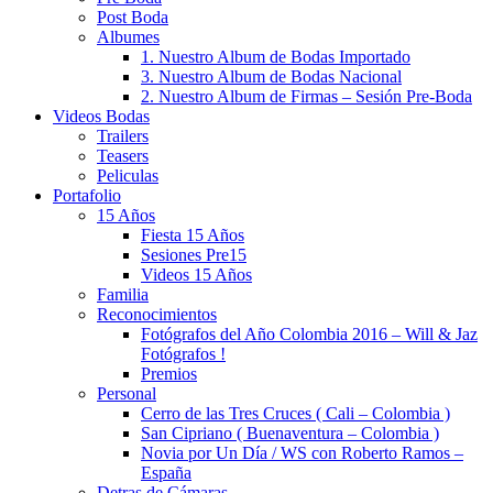
Post Boda
Albumes
1. Nuestro Album de Bodas Importado
3. Nuestro Album de Bodas Nacional
2. Nuestro Album de Firmas – Sesión Pre-Boda
Videos Bodas
Trailers
Teasers
Peliculas
Portafolio
15 Años
Fiesta 15 Años
Sesiones Pre15
Videos 15 Años
Familia
Reconocimientos
Fotógrafos del Año Colombia 2016 – Will & Jaz
Fotógrafos !
Premios
Personal
Cerro de las Tres Cruces ( Cali – Colombia )
San Cipriano ( Buenaventura – Colombia )
Novia por Un Día / WS con Roberto Ramos –
España
Detras de Cámaras