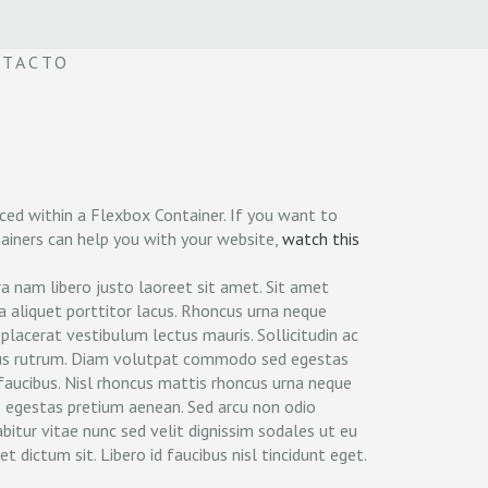
TACTO
ced within a Flexbox Container. If you want to
iners can help you with your website,
watch this
a nam libero justo laoreet sit amet. Sit amet
a aliquet porttitor lacus. Rhoncus urna neque
 placerat vestibulum lectus mauris. Sollicitudin ac
llus rutrum. Diam volutpat commodo sed egestas
 faucibus. Nisl rhoncus mattis rhoncus urna neque
is egestas pretium aenean. Sed arcu non odio
abitur vitae nunc sed velit dignissim sodales ut eu
t dictum sit. Libero id faucibus nisl tincidunt eget.