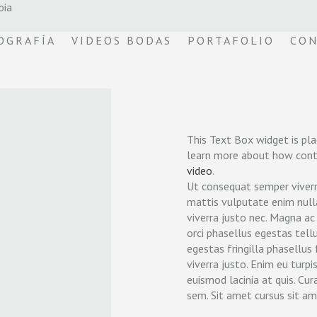
bia
OGRAFÍA
VIDEOS BODAS
PORTAFOLIO
CON
This Text Box widget is pla
learn more about how conta
video
.
Ut consequat semper viverr
mattis vulputate enim null
viverra justo nec. Magna ac
orci phasellus egestas te
egestas fringilla phasellus
viverra justo. Enim eu turp
euismod lacinia at quis. Cur
sem. Sit amet cursus sit ame