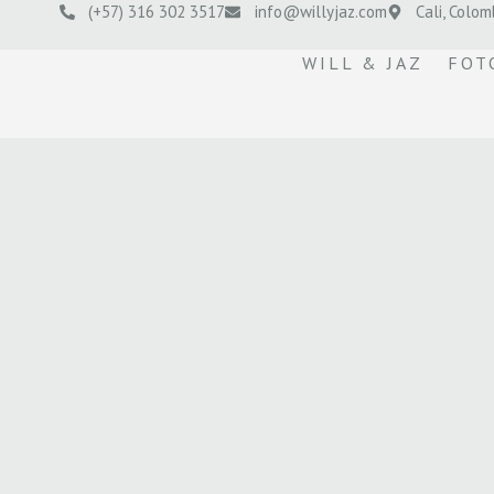
(+57) 316 302 3517
info@willyjaz.com
Cali, Colom
WILL & JAZ
FOT