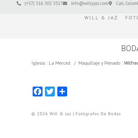
(+57) 316 302 3517
info@willyjaz.com
Cali, Colom
WILL & JAZ
FOT
BODA
Iglesia : La Merced / Maquillaje y Peinado :
Wilfre
Facebook
Twitter
Compartir
© 2026 Will & Jaz | Fotógrafos De Bodas