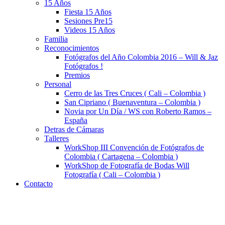
15 Años
Fiesta 15 Años
Sesiones Pre15
Videos 15 Años
Familia
Reconocimientos
Fotógrafos del Año Colombia 2016 – Will & Jaz
Fotógrafos !
Premios
Personal
Cerro de las Tres Cruces ( Cali – Colombia )
San Cipriano ( Buenaventura – Colombia )
Novia por Un Día / WS con Roberto Ramos –
España
Detras de Cámaras
Talleres
WorkShop III Convención de Fotógrafos de
Colombia ( Cartagena – Colombia )
WorkShop de Fotografía de Bodas Will
Fotografía ( Cali – Colombia )
Contacto