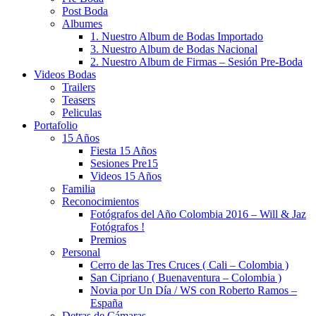
Post Boda
Albumes
1. Nuestro Album de Bodas Importado
3. Nuestro Album de Bodas Nacional
2. Nuestro Album de Firmas – Sesión Pre-Boda
Videos Bodas
Trailers
Teasers
Peliculas
Portafolio
15 Años
Fiesta 15 Años
Sesiones Pre15
Videos 15 Años
Familia
Reconocimientos
Fotógrafos del Año Colombia 2016 – Will & Jaz
Fotógrafos !
Premios
Personal
Cerro de las Tres Cruces ( Cali – Colombia )
San Cipriano ( Buenaventura – Colombia )
Novia por Un Día / WS con Roberto Ramos –
España
Detras de Cámaras