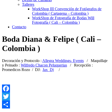
Talleres
WorkShop III Convención de Fotógrafos de
Colombia ( Cartagena – Colombia )
WorkShop de Fotografía de Bodas Will
Fotografía ( Cali – Colombia )
Contacto
Boda Diana & Felipe ( Cali –
Colombia )
Decoración y Protocolo :
Allegra Weddings- Events
/ Maquillaje
y Peinado :
Wilfredo Chacon Peluquerias
/ Recepción :
Promedicos Rozo / DJ:
Jax Dj
/
Facebook
Twitter