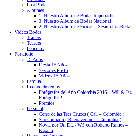
Post Boda
Albumes
1. Nuestro Album de Bodas Importado
3. Nuestro Album de Bodas Nacional
2. Nuestro Album de Firmas – Sesión Pre-Boda
Videos Bodas
Trailers
Teasers
Peliculas
Portafolio
15 Años
Fiesta 15 Años
Sesiones Pre15
Videos 15 Años
Familia
Reconocimientos
Fotógrafos del Año Colombia 2016 – Will & Jaz
Fotógrafos !
Premios
Personal
Cerro de las Tres Cruces ( Cali – Colombia )
San Cipriano ( Buenaventura – Colombia )
Novia por Un Día / WS con Roberto Ramos –
España
Detras de Cámaras