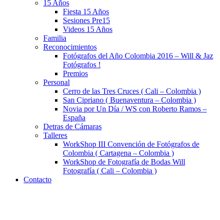
15 Años
Fiesta 15 Años
Sesiones Pre15
Videos 15 Años
Familia
Reconocimientos
Fotógrafos del Año Colombia 2016 – Will & Jaz
Fotógrafos !
Premios
Personal
Cerro de las Tres Cruces ( Cali – Colombia )
San Cipriano ( Buenaventura – Colombia )
Novia por Un Día / WS con Roberto Ramos –
España
Detras de Cámaras
Talleres
WorkShop III Convención de Fotógrafos de
Colombia ( Cartagena – Colombia )
WorkShop de Fotografía de Bodas Will
Fotografía ( Cali – Colombia )
Contacto