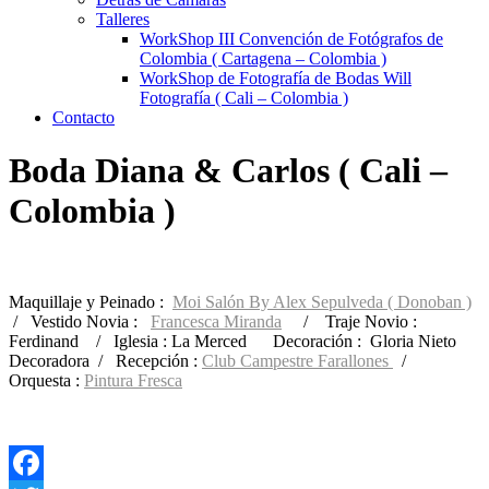
Talleres
WorkShop III Convención de Fotógrafos de
Colombia ( Cartagena – Colombia )
WorkShop de Fotografía de Bodas Will
Fotografía ( Cali – Colombia )
Contacto
Boda Diana & Carlos ( Cali –
Colombia )
Maquillaje y Peinado :
Moi Salón By Alex Sepulveda ( Donoban )
/ Vestido Novia :
Francesca Miranda
/ Traje Novio :
Ferdinand / Iglesia : La Merced Decoración : Gloria Nieto
Decoradora / Recepción :
Club Campestre Farallones
/
Orquesta :
Pintura Fresca