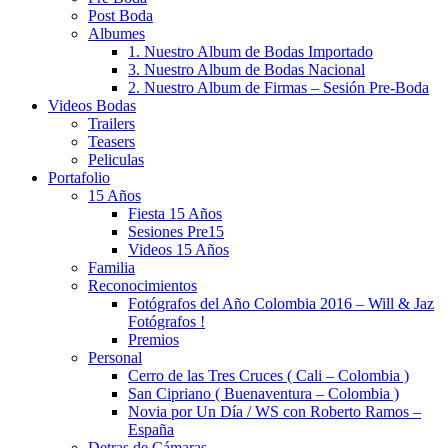
Post Boda
Albumes
1. Nuestro Album de Bodas Importado
3. Nuestro Album de Bodas Nacional
2. Nuestro Album de Firmas – Sesión Pre-Boda
Videos Bodas
Trailers
Teasers
Peliculas
Portafolio
15 Años
Fiesta 15 Años
Sesiones Pre15
Videos 15 Años
Familia
Reconocimientos
Fotógrafos del Año Colombia 2016 – Will & Jaz
Fotógrafos !
Premios
Personal
Cerro de las Tres Cruces ( Cali – Colombia )
San Cipriano ( Buenaventura – Colombia )
Novia por Un Día / WS con Roberto Ramos –
España
Detras de Cámaras