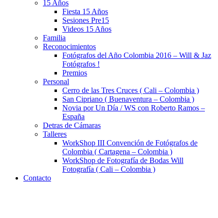
15 Años
Fiesta 15 Años
Sesiones Pre15
Videos 15 Años
Familia
Reconocimientos
Fotógrafos del Año Colombia 2016 – Will & Jaz
Fotógrafos !
Premios
Personal
Cerro de las Tres Cruces ( Cali – Colombia )
San Cipriano ( Buenaventura – Colombia )
Novia por Un Día / WS con Roberto Ramos –
España
Detras de Cámaras
Talleres
WorkShop III Convención de Fotógrafos de
Colombia ( Cartagena – Colombia )
WorkShop de Fotografía de Bodas Will
Fotografía ( Cali – Colombia )
Contacto