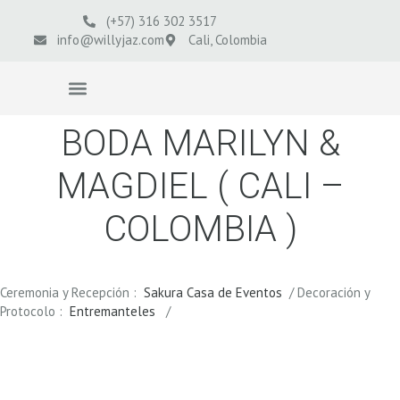
(+57) 316 302 3517
info@willyjaz.com
Cali, Colombia
VIDEOS BODAS
BODA MARILYN &
MAGDIEL ( CALI –
COLOMBIA )
Ceremonia y Recepción :
Sakura Casa de Eventos
/ Decoración y
Protocolo :
Entremanteles
/