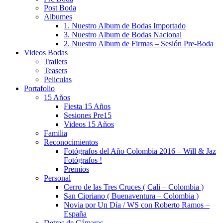
Post Boda
Albumes
1. Nuestro Album de Bodas Importado
3. Nuestro Album de Bodas Nacional
2. Nuestro Album de Firmas – Sesión Pre-Boda
Videos Bodas
Trailers
Teasers
Peliculas
Portafolio
15 Años
Fiesta 15 Años
Sesiones Pre15
Videos 15 Años
Familia
Reconocimientos
Fotógrafos del Año Colombia 2016 – Will & Jaz
Fotógrafos !
Premios
Personal
Cerro de las Tres Cruces ( Cali – Colombia )
San Cipriano ( Buenaventura – Colombia )
Novia por Un Día / WS con Roberto Ramos –
España
Detras de Cámaras