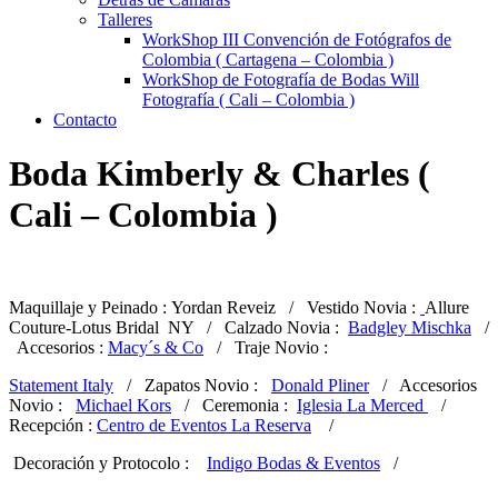
Talleres
WorkShop III Convención de Fotógrafos de
Colombia ( Cartagena – Colombia )
WorkShop de Fotografía de Bodas Will
Fotografía ( Cali – Colombia )
Contacto
Boda Kimberly & Charles (
Cali – Colombia )
Maquillaje y Peinado :
Yordan Reveiz / Vestido Novia :
Allure
Couture-Lotus Bridal NY / Calzado Novia :
Badgley Mischka
/
Accesorios :
Macy´s & Co
/ Traje Novio :
Statement Italy
/ Zapatos Novio :
Donald Pliner
/ Accesorios
Novio :
Michael Kors
/ Ceremonia :
Iglesia La Merced
/
Recepción :
Centro de Eventos La Reserva
/
Decoración y Protocolo :
Indigo Bodas & Eventos
/