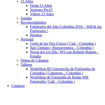
15 Años
Fiesta 15 Años
Sesiones Pre15
Videos 15 Años
Familia
Reconocimientos
Fotógrafos del Año Colombia 2016 – Will & Jaz
Fotógrafos !
Premios
Personal
Cerro de las Tres Cruces ( Cali – Colombia )
San Cipriano ( Buenaventura – Colombia )
Novia por Un Día / WS con Roberto Ramos –
España
Detras de Cámaras
Talleres
WorkShop III Convención de Fotógrafos de
Colombia ( Cartagena – Colombia )
WorkShop de Fotografía de Bodas Will
Fotografía ( Cali – Colombia )
Contacto