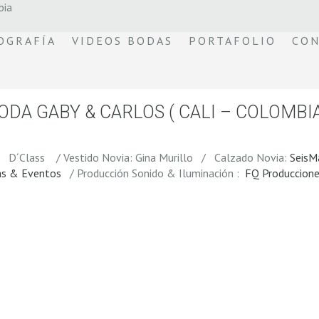
bia
OGRAFÍA
VIDEOS BODAS
PORTAFOLIO
CON
ODA GABY & CARLOS ( CALI – COLOMBIA
 D´Class / Vestido Novia: Gina Murillo / Calzado Novia:
SeisM
as & Eventos
/ Producción Sonido & Iluminación :
FQ Produccion