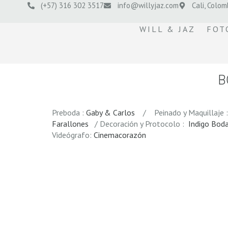
(+57) 316 302 3517
info@willyjaz.com
Cali, Colom
WILL & JAZ
FOT
B
Preboda :
Gaby & Carlos
/ Peinado y Maquillaje :
Farallones
/ Decoración y Protocolo :
Indigo Bod
Videógrafo:
Cinemacorazón