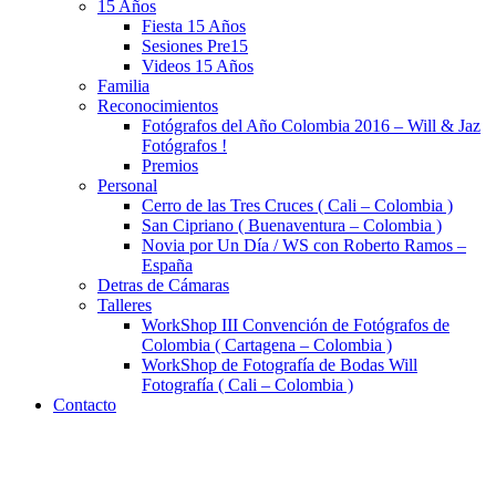
15 Años
Fiesta 15 Años
Sesiones Pre15
Videos 15 Años
Familia
Reconocimientos
Fotógrafos del Año Colombia 2016 – Will & Jaz
Fotógrafos !
Premios
Personal
Cerro de las Tres Cruces ( Cali – Colombia )
San Cipriano ( Buenaventura – Colombia )
Novia por Un Día / WS con Roberto Ramos –
España
Detras de Cámaras
Talleres
WorkShop III Convención de Fotógrafos de
Colombia ( Cartagena – Colombia )
WorkShop de Fotografía de Bodas Will
Fotografía ( Cali – Colombia )
Contacto