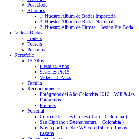
Post Boda
Albumes
1. Nuestro Album de Bodas Importado
3. Nuestro Album de Bodas Nacional
2. Nuestro Album de Firmas – Sesión Pre-Boda
Videos Bodas
Trailers
Teasers
Peliculas
Portafolio
15 Años
Fiesta 15 Años
Sesiones Pre15
Videos 15 Años
Familia
Reconocimientos
Fotógrafos del Año Colombia 2016 – Will & Jaz
Fotógrafos !
Premios
Personal
Cerro de las Tres Cruces ( Cali – Colombia )
San Cipriano ( Buenaventura – Colombia )
Novia por Un Día / WS con Roberto Ramos –
España
Detras de Cámaras