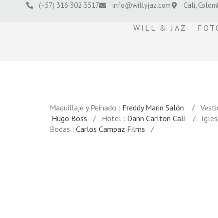
(+57) 316 302 3517
info@willyjaz.com
Cali, Colom
WILL & JAZ
FOT
Maquillaje y Peinado :
Freddy Marin Salón
/ Vestid
Hugo Boss
/ Hotel :
Dann Carlton Cali
/ Iglesi
Bodas :
Carlos Campaz Films
/