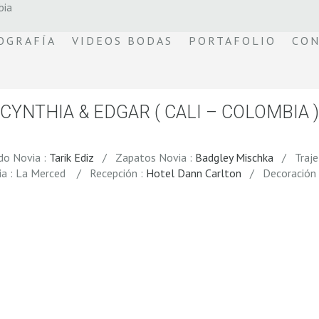
bia
OGRAFÍA
VIDEOS BODAS
PORTAFOLIO
CON
CYNTHIA & EDGAR ( CALI – COLOMBIA )
o Novia :
Tarik Ediz
/ Zapatos Novia :
Badgley Mischka
/ Traje
a : La Merced / Recepción :
Hotel Dann Carlton
/ Decoración y