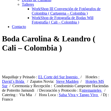
Talleres
WorkShop III Convención de Fotógrafos de
Colombia ( Cartagena – Colombia )
WorkShop de Fotografía de Bodas Will
Fotografía ( Cali – Colombia )
Contacto
Boda Carolina & Leandro (
Cali – Colombia )
Maquillaje y Peinado :
EL Corte del Sur Ingenio
/ Hoteles :
David´s Brida
/ Zapatos Novia:
Steve Madden
/
Hoteles MS
Sur
/ Ceremonia y Recepción : Condominio Campestre Haciendas
de Potrerito Jamundi / Decoración y Protocolo : E
ntremanteles
/
Catering : Via Mia / Hora Loca :
Salsa Viva y Tango Vivo
/ Dj :
Franco