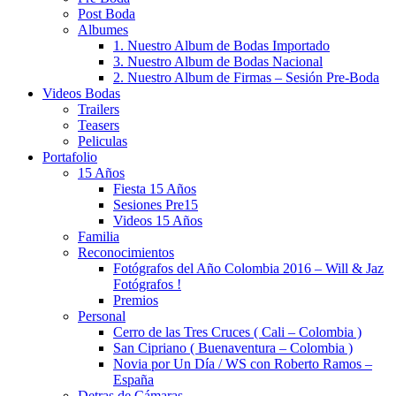
Post Boda
Albumes
1. Nuestro Album de Bodas Importado
3. Nuestro Album de Bodas Nacional
2. Nuestro Album de Firmas – Sesión Pre-Boda
Videos Bodas
Trailers
Teasers
Peliculas
Portafolio
15 Años
Fiesta 15 Años
Sesiones Pre15
Videos 15 Años
Familia
Reconocimientos
Fotógrafos del Año Colombia 2016 – Will & Jaz
Fotógrafos !
Premios
Personal
Cerro de las Tres Cruces ( Cali – Colombia )
San Cipriano ( Buenaventura – Colombia )
Novia por Un Día / WS con Roberto Ramos –
España
Detras de Cámaras