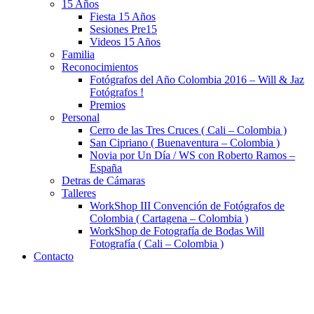
15 Años
Fiesta 15 Años
Sesiones Pre15
Videos 15 Años
Familia
Reconocimientos
Fotógrafos del Año Colombia 2016 – Will & Jaz
Fotógrafos !
Premios
Personal
Cerro de las Tres Cruces ( Cali – Colombia )
San Cipriano ( Buenaventura – Colombia )
Novia por Un Día / WS con Roberto Ramos –
España
Detras de Cámaras
Talleres
WorkShop III Convención de Fotógrafos de
Colombia ( Cartagena – Colombia )
WorkShop de Fotografía de Bodas Will
Fotografía ( Cali – Colombia )
Contacto