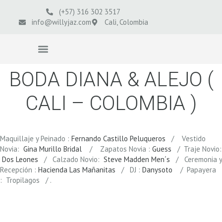
(+57) 316 302 3517
info@willyjaz.com
Cali, Colombia
VIDEOS BODAS
BODA DIANA & ALEJO (
CALI – COLOMBIA )
Maquillaje y Peinado :
Fernando Castillo Peluqueros
/ Vestido
Novia:
Gina Murillo Bridal
/ Zapatos Novia :
Guess
/ Traje Novio:
Dos Leones
/ Calzado Novio:
Steve Madden Men´s
/ Ceremonia y
Recepción :
Hacienda Las Mañanitas
/ DJ :
Danysoto
/ Papayera
: Tropilagos / .