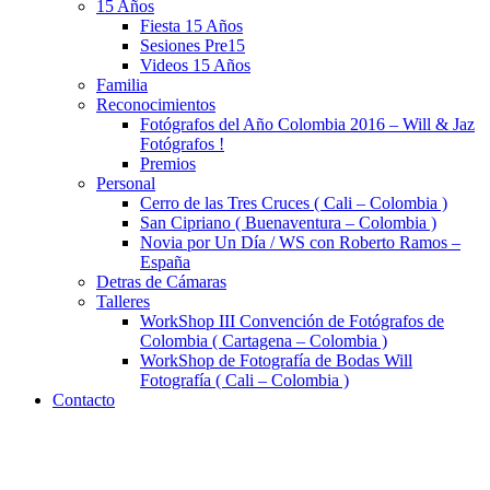
15 Años
Fiesta 15 Años
Sesiones Pre15
Videos 15 Años
Familia
Reconocimientos
Fotógrafos del Año Colombia 2016 – Will & Jaz
Fotógrafos !
Premios
Personal
Cerro de las Tres Cruces ( Cali – Colombia )
San Cipriano ( Buenaventura – Colombia )
Novia por Un Día / WS con Roberto Ramos –
España
Detras de Cámaras
Talleres
WorkShop III Convención de Fotógrafos de
Colombia ( Cartagena – Colombia )
WorkShop de Fotografía de Bodas Will
Fotografía ( Cali – Colombia )
Contacto