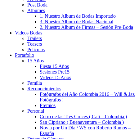
Post Boda
Albumes
1. Nuestro Album de Bodas Importado
3. Nuestro Album de Bodas Nacional
2. Nuestro Album de Firmas – Sesión Pre-Boda
Videos Bodas
Trailers
Teasers
Peliculas
Portafolio
15 Años
Fiesta 15 Años
Sesiones Pre15
Videos 15 Años
Familia
Reconocimientos
Fotógrafos del Año Colombia 2016 – Will & Jaz
Fotógrafos !
Premios
Personal
Cerro de las Tres Cruces ( Cali – Colombia )
San Cipriano ( Buenaventura – Colombia )
Novia por Un Día / WS con Roberto Ramos –
España
Detras de Cámaras