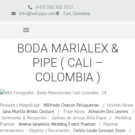
(+57) 316 302 3517
info@willyjaz.com
Cali, Colombia
VIDEOS BODAS
BODA MARIALEX &
PIPE ( CALI –
COLOMBIA )
Peinado y Maquillaje :
Wilfredo Chacon Peluquerias
/ Vestido Novia
:
Gina Murillo Bridal Couture
/ Traje Novio:
Almacén Dos Leones
/
Ceremonia & Recepción : Colinas de Arroyo Alto Dapa / Wedding
Planner :
Jimena Jaramillo Wedding Event Planner
/ Paletas
Artesanales – Objetos y Decoración :
Cielito Lindo Concept Store
/