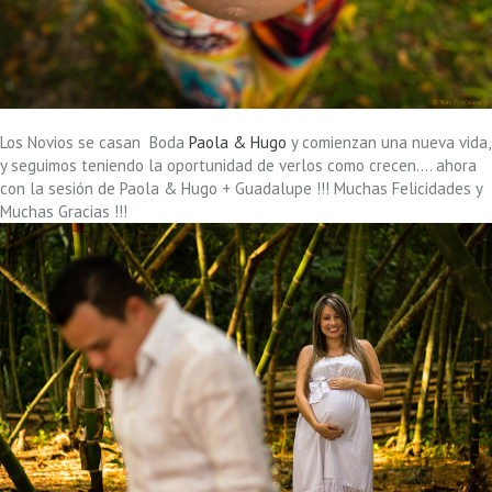
Los Novios se casan Boda
Paola & Hugo
y comienzan una nueva vida,
y seguimos teniendo la oportunidad de verlos como crecen…. ahora
con la sesión de Paola & Hugo + Guadalupe !!! Muchas Felicidades y
Muchas Gracias !!!