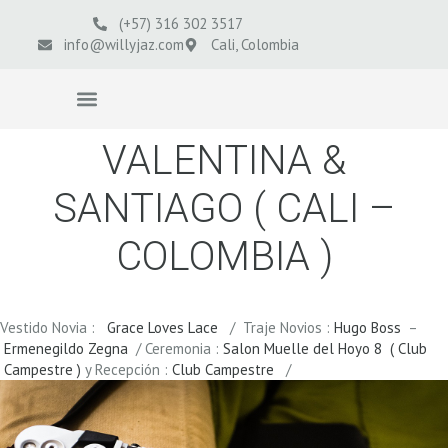
(+57) 316 302 3517
info@willyjaz.com
Cali, Colombia
VIDEOS BODAS
VALENTINA &
SANTIAGO ( CALI –
COLOMBIA )
Vestido Novia :
Grace Loves Lace
/ Traje Novios :
Hugo Boss
–
Ermenegildo Zegna
/ Ceremonia :
Salon Muelle del Hoyo 8 ( Club
Campestre )
y Recepción :
Club Campestre
/