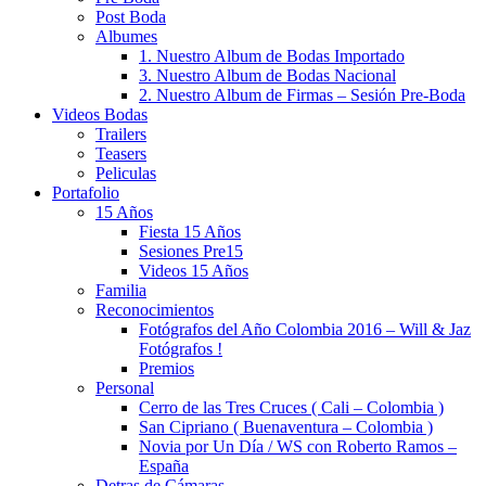
Post Boda
Albumes
1. Nuestro Album de Bodas Importado
3. Nuestro Album de Bodas Nacional
2. Nuestro Album de Firmas – Sesión Pre-Boda
Videos Bodas
Trailers
Teasers
Peliculas
Portafolio
15 Años
Fiesta 15 Años
Sesiones Pre15
Videos 15 Años
Familia
Reconocimientos
Fotógrafos del Año Colombia 2016 – Will & Jaz
Fotógrafos !
Premios
Personal
Cerro de las Tres Cruces ( Cali – Colombia )
San Cipriano ( Buenaventura – Colombia )
Novia por Un Día / WS con Roberto Ramos –
España
Detras de Cámaras