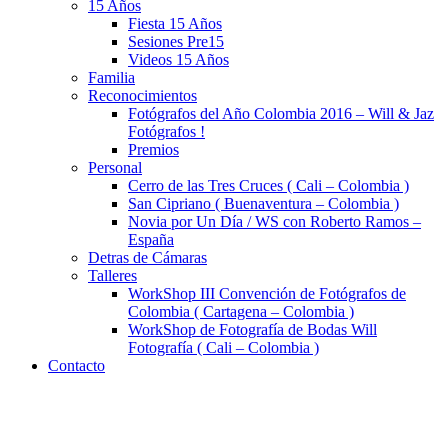
15 Años
Fiesta 15 Años
Sesiones Pre15
Videos 15 Años
Familia
Reconocimientos
Fotógrafos del Año Colombia 2016 – Will & Jaz
Fotógrafos !
Premios
Personal
Cerro de las Tres Cruces ( Cali – Colombia )
San Cipriano ( Buenaventura – Colombia )
Novia por Un Día / WS con Roberto Ramos –
España
Detras de Cámaras
Talleres
WorkShop III Convención de Fotógrafos de
Colombia ( Cartagena – Colombia )
WorkShop de Fotografía de Bodas Will
Fotografía ( Cali – Colombia )
Contacto