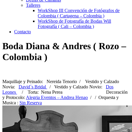
Talleres
WorkShop III Convención de Fotógrafos de
Colombia ( Cartagena – Colombia )
WorkShop de Fotografía de Bodas Will
Fotografía ( Cali – Colombia )
Contacto
Boda Diana & Andres ( Rozo –
Colombia )
Maquillaje y Peinado: Nereida Tenorio / Vestido y Calzado
Novia:
David´s Bridal
/ Vestido y Calzado Novio:
Dos
Leones
/ Torta: Nena Perea Decoración
y Protocolo:
Alegria Eventos – Andrea Henao
/ / Orquesta y
Musica :
Sin Reserva