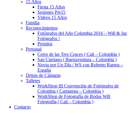
15 Años
Fiesta 15 Años
Sesiones Pre15
Videos 15 Años
Familia
Reconocimientos
Fotógrafos del Año Colombia 2016 – Will & Jaz
Fotógrafos !
Premios
Personal
Cerro de las Tres Cruces ( Cali – Colombia )
San Cipriano ( Buenaventura – Colombia )
Novia por Un Día / WS con Roberto Ramos –
España
Detras de Cámaras
Talleres
WorkShop III Convención de Fotógrafos de
Colombia ( Cartagena – Colombia )
WorkShop de Fotografía de Bodas Will
Fotografía ( Cali – Colombia )
Contacto