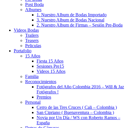
Post Boda
Albumes
1. Nuestro Album de Bodas Importado
3. Nuestro Album de Bodas Nacional
2. Nuestro Album de Firmas – Sesión Pre-Boda
Videos Bodas
Trailers
Teasers
Peliculas
Portafolio
15 Años
Fiesta 15 Años
Sesiones Pre15
Videos 15 Años
Familia
Reconocimientos
Fotógrafos del Año Colombia 2016 – Will & Jaz
Fotógrafos !
Premios
Personal
Cerro de las Tres Cruces ( Cali – Colombia )
San Cipriano ( Buenaventura – Colombia )
Novia por Un Día / WS con Roberto Ramos –
España
Detras de Cámaras