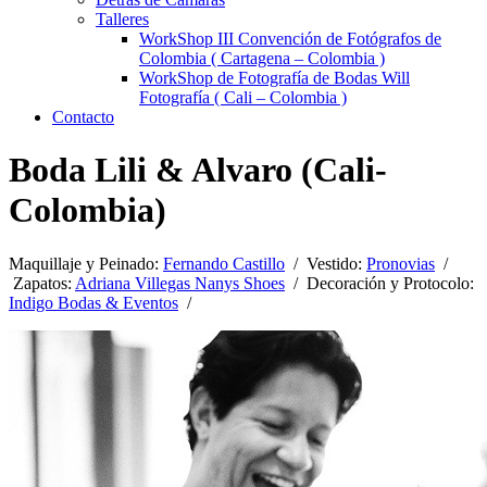
Talleres
WorkShop III Convención de Fotógrafos de
Colombia ( Cartagena – Colombia )
WorkShop de Fotografía de Bodas Will
Fotografía ( Cali – Colombia )
Contacto
Boda Lili & Alvaro (Cali-
Colombia)
Maquillaje y Peinado:
Fernando Castillo
/ Vestido:
Pronovias
/
Zapatos:
Adriana Villegas Nanys Shoes
/ Decoración y Protocolo:
Indigo Bodas & Eventos
/