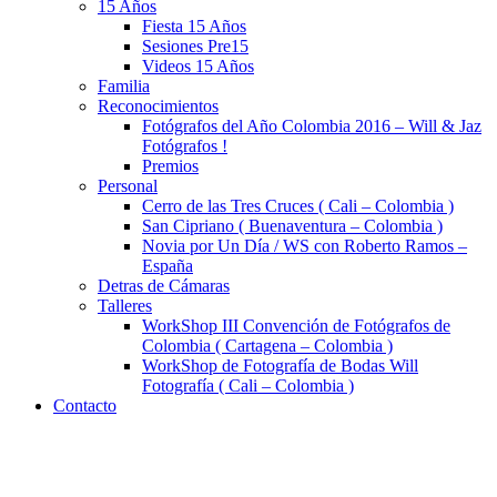
15 Años
Fiesta 15 Años
Sesiones Pre15
Videos 15 Años
Familia
Reconocimientos
Fotógrafos del Año Colombia 2016 – Will & Jaz
Fotógrafos !
Premios
Personal
Cerro de las Tres Cruces ( Cali – Colombia )
San Cipriano ( Buenaventura – Colombia )
Novia por Un Día / WS con Roberto Ramos –
España
Detras de Cámaras
Talleres
WorkShop III Convención de Fotógrafos de
Colombia ( Cartagena – Colombia )
WorkShop de Fotografía de Bodas Will
Fotografía ( Cali – Colombia )
Contacto