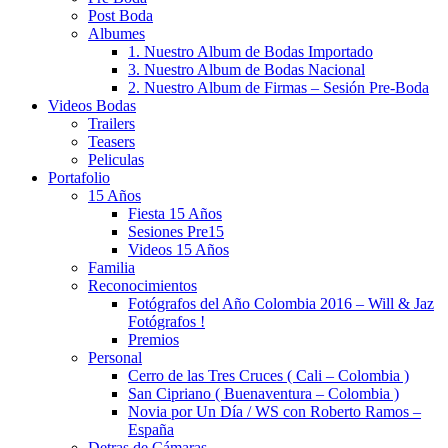
Post Boda
Albumes
1. Nuestro Album de Bodas Importado
3. Nuestro Album de Bodas Nacional
2. Nuestro Album de Firmas – Sesión Pre-Boda
Videos Bodas
Trailers
Teasers
Peliculas
Portafolio
15 Años
Fiesta 15 Años
Sesiones Pre15
Videos 15 Años
Familia
Reconocimientos
Fotógrafos del Año Colombia 2016 – Will & Jaz
Fotógrafos !
Premios
Personal
Cerro de las Tres Cruces ( Cali – Colombia )
San Cipriano ( Buenaventura – Colombia )
Novia por Un Día / WS con Roberto Ramos –
España
Detras de Cámaras