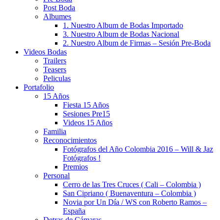
Post Boda
Albumes
1. Nuestro Album de Bodas Importado
3. Nuestro Album de Bodas Nacional
2. Nuestro Album de Firmas – Sesión Pre-Boda
Videos Bodas
Trailers
Teasers
Peliculas
Portafolio
15 Años
Fiesta 15 Años
Sesiones Pre15
Videos 15 Años
Familia
Reconocimientos
Fotógrafos del Año Colombia 2016 – Will & Jaz
Fotógrafos !
Premios
Personal
Cerro de las Tres Cruces ( Cali – Colombia )
San Cipriano ( Buenaventura – Colombia )
Novia por Un Día / WS con Roberto Ramos –
España
Detras de Cámaras