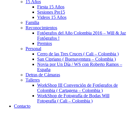
15 Años
Fiesta 15 Años
Sesiones Pre15
Videos 15 Años
Familia
Reconocimientos
Fotógrafos del Año Colombia 2016 – Will & Jaz
Fotógrafos !
Premios
Personal
Cerro de las Tres Cruces ( Cali – Colombia )
San Cipriano ( Buenaventura – Colombia )
Novia por Un Día / WS con Roberto Ramos –
España
Detras de Cámaras
Talleres
WorkShop III Convención de Fotógrafos de
Colombia ( Cartagena – Colombia )
WorkShop de Fotografía de Bodas Will
Fotografía ( Cali – Colombia )
Contacto