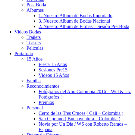
Post Boda
Albumes
1. Nuestro Album de Bodas Importado
3. Nuestro Album de Bodas Nacional
2. Nuestro Album de Firmas – Sesión Pre-Boda
Videos Bodas
Trailers
Teasers
Peliculas
Portafolio
15 Años
Fiesta 15 Años
Sesiones Pre15
Videos 15 Años
Familia
Reconocimientos
Fotógrafos del Año Colombia 2016 – Will & Jaz
Fotógrafos !
Premios
Personal
Cerro de las Tres Cruces ( Cali – Colombia )
San Cipriano ( Buenaventura – Colombia )
Novia por Un Día / WS con Roberto Ramos –
España
Detras de Cámaras