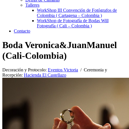
Talleres
WorkShop III Convención de Fotógrafos de
Colombia ( Cartagena – Colombia )
WorkShop de Fotografía de Bodas Will
Fotografía ( Cali – Colombia )
Contacto
Boda Veronica&JuanManuel
(Cali-Colombia)
Decoración y Protocolo:
Eventos Victoria
/ Ceremonia y
Recepción:
Hacienda El Castellazo