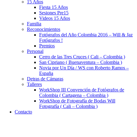
15 Años
Fiesta 15 Años
Sesiones Pre15
Videos 15 Años
Familia
Reconocimientos
Fotógrafos del Año Colombia 2016 – Will & Jaz
Fotógrafos !
Premios
Personal
Cerro de las Tres Cruces ( Cali – Colombia )
San Cipriano ( Buenaventura – Colombia )
Novia por Un Día / WS con Roberto Ramos –
España
Detras de Cámaras
Talleres
WorkShop III Convención de Fotógrafos de
Colombia ( Cartagena – Colombia )
WorkShop de Fotografía de Bodas Will
Fotografía ( Cali – Colombia )
Contacto