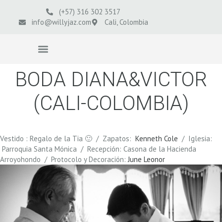
(+57) 316 302 3517
info@willyjaz.com
Cali, Colombia
VIDEOS BODAS
BODA DIANA&VICTOR
(CALI-COLOMBIA)
Vestido : Regalo de la Tia 🙂 / Zapatos:
Kenneth Cole
/ Iglesia:
Parroquia Santa Mónica / Recepción: Casona de la Hacienda
Arroyohondo / Protocolo y Decoración:
June Leonor