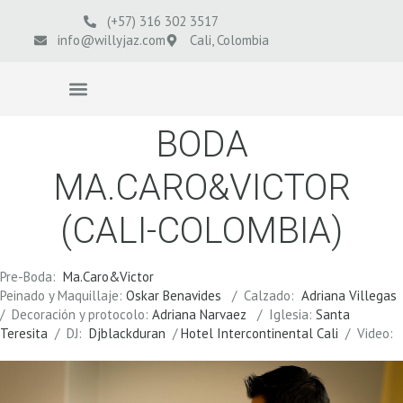
(+57) 316 302 3517
info@willyjaz.com
Cali, Colombia
VIDEOS BODAS
BODA
MA.CARO&VICTOR
(CALI-COLOMBIA)
Pre-Boda:
Ma.Caro&Victor
Peinado y Maquillaje:
Oskar Benavides
/ Calzado:
Adriana Villegas
/ Decoración y protocolo:
Adriana Narvaez
/ Iglesia:
Santa
Teresita
/ DJ:
Djblackduran
/
Hotel Intercontinental Cali
/ Video: