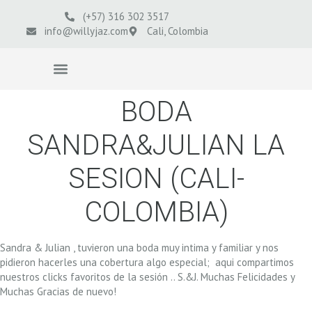
(+57) 316 302 3517
info@willyjaz.com
Cali, Colombia
VIDEOS BODAS
BODA
SANDRA&JULIAN LA
SESION (CALI-
COLOMBIA)
Sandra & Julian , tuvieron una boda muy intima y familiar y nos
pidieron hacerles una cobertura algo especial; aqui compartimos
nuestros clicks favoritos de la sesión .. S.&J. Muchas Felicidades y
Muchas Gracias de nuevo!