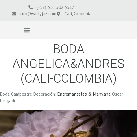
(+57) 316 302 3517
info@willyjaz.com
Cali, Colombia
VIDEOS BODAS
BODA
ANGELICA&ANDRES
(CALI-COLOMBIA)
Boda Campestre Decoración:
Entremanteles & Manyana
Oscar
Delgado.