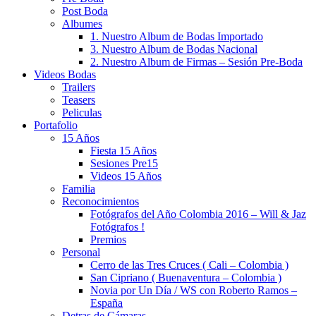
Post Boda
Albumes
1. Nuestro Album de Bodas Importado
3. Nuestro Album de Bodas Nacional
2. Nuestro Album de Firmas – Sesión Pre-Boda
Videos Bodas
Trailers
Teasers
Peliculas
Portafolio
15 Años
Fiesta 15 Años
Sesiones Pre15
Videos 15 Años
Familia
Reconocimientos
Fotógrafos del Año Colombia 2016 – Will & Jaz
Fotógrafos !
Premios
Personal
Cerro de las Tres Cruces ( Cali – Colombia )
San Cipriano ( Buenaventura – Colombia )
Novia por Un Día / WS con Roberto Ramos –
España
Detras de Cámaras