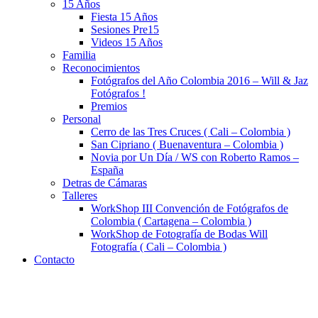
15 Años
Fiesta 15 Años
Sesiones Pre15
Videos 15 Años
Familia
Reconocimientos
Fotógrafos del Año Colombia 2016 – Will & Jaz
Fotógrafos !
Premios
Personal
Cerro de las Tres Cruces ( Cali – Colombia )
San Cipriano ( Buenaventura – Colombia )
Novia por Un Día / WS con Roberto Ramos –
España
Detras de Cámaras
Talleres
WorkShop III Convención de Fotógrafos de
Colombia ( Cartagena – Colombia )
WorkShop de Fotografía de Bodas Will
Fotografía ( Cali – Colombia )
Contacto