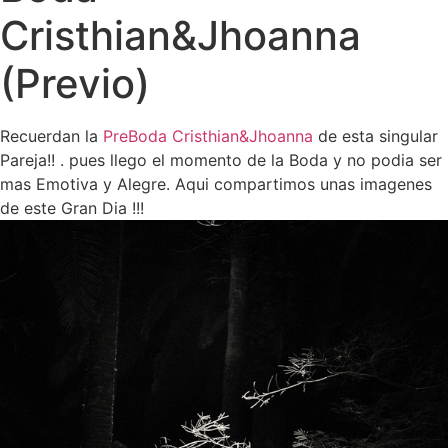
Cristhian&Jhoanna
(Previo)
Recuerdan la
PreBoda Cristhian&Jhoanna
de esta singular
Pareja!! . pues llego el momento de la Boda y no podia ser
mas Emotiva y Alegre. Aqui compartimos unas imagenes
de este Gran Dia !!!